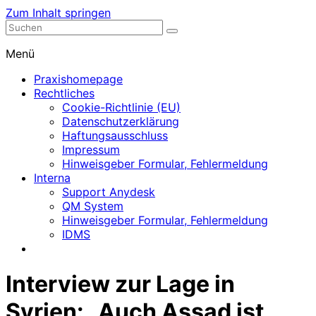
Zum Inhalt springen
Nephrologische Praxis mit Dialyse
Dialyse Leer
Menü
Praxishomepage
Rechtliches
Cookie-Richtlinie (EU)
Datenschutzerklärung
Haftungsausschluss
Impressum
Hinweisgeber Formular, Fehlermeldung
Interna
Support Anydesk
QM System
Hinweisgeber Formular, Fehlermeldung
IDMS
Interview zur Lage in
Syrien: „Auch Assad ist