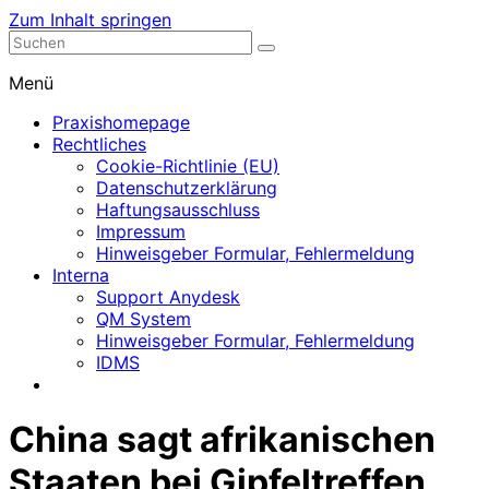
Zum Inhalt springen
Nephrologische Praxis mit Dialyse
Dialyse Leer
Menü
Praxishomepage
Rechtliches
Cookie-Richtlinie (EU)
Datenschutzerklärung
Haftungsausschluss
Impressum
Hinweisgeber Formular, Fehlermeldung
Interna
Support Anydesk
QM System
Hinweisgeber Formular, Fehlermeldung
IDMS
China sagt afrikanischen
Staaten bei Gipfeltreffen