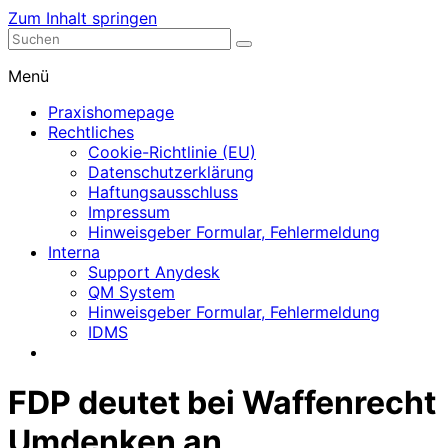
Zum Inhalt springen
Nephrologische Praxis mit Dialyse
Dialyse Leer
Menü
Praxishomepage
Rechtliches
Cookie-Richtlinie (EU)
Datenschutzerklärung
Haftungsausschluss
Impressum
Hinweisgeber Formular, Fehlermeldung
Interna
Support Anydesk
QM System
Hinweisgeber Formular, Fehlermeldung
IDMS
FDP deutet bei Waffenrecht
Umdenken an