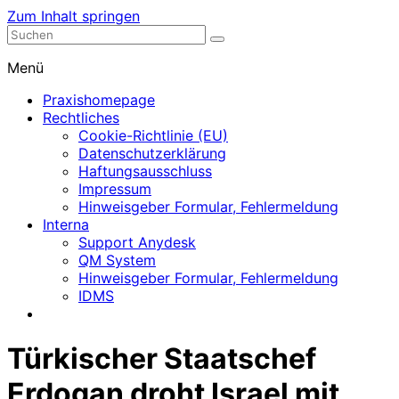
Zum Inhalt springen
Nephrologische Praxis mit Dialyse
Dialyse Leer
Menü
Praxishomepage
Rechtliches
Cookie-Richtlinie (EU)
Datenschutzerklärung
Haftungsausschluss
Impressum
Hinweisgeber Formular, Fehlermeldung
Interna
Support Anydesk
QM System
Hinweisgeber Formular, Fehlermeldung
IDMS
Türkischer Staatschef
Erdogan droht Israel mit