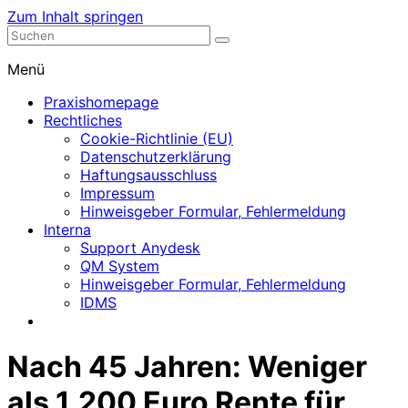
Zum Inhalt springen
Nephrologische Praxis mit Dialyse
Dialyse Leer
Menü
Praxishomepage
Rechtliches
Cookie-Richtlinie (EU)
Datenschutzerklärung
Haftungsausschluss
Impressum
Hinweisgeber Formular, Fehlermeldung
Interna
Support Anydesk
QM System
Hinweisgeber Formular, Fehlermeldung
IDMS
Nach 45 Jahren: Weniger
als 1.200 Euro Rente für