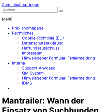
Zum Inhalt springen
Nephrologische Praxis mit Dialyse
Dialyse Leer
Menü
Praxishomepage
Rechtliches
Cookie-Richtlinie (EU)
Datenschutzerklärung
Haftungsausschluss
Impressum
Hinweisgeber Formular, Fehlermeldung
Interna
Support Anydesk
QM System
Hinweisgeber Formular, Fehlermeldung
IDMS
Mantrailer: Wann der
Einsatz von Suchhunden