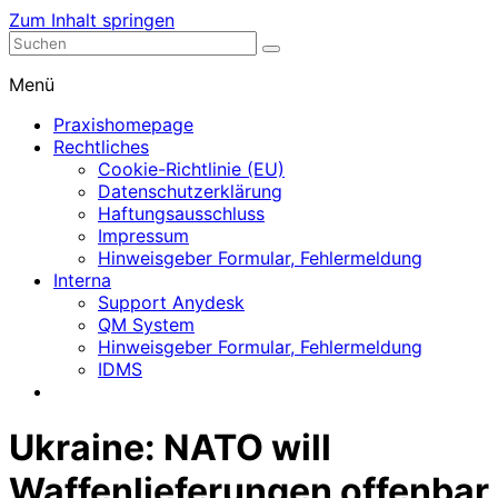
Zum Inhalt springen
Nephrologische Praxis mit Dialyse
Dialyse Leer
Menü
Praxishomepage
Rechtliches
Cookie-Richtlinie (EU)
Datenschutzerklärung
Haftungsausschluss
Impressum
Hinweisgeber Formular, Fehlermeldung
Interna
Support Anydesk
QM System
Hinweisgeber Formular, Fehlermeldung
IDMS
Ukraine: NATO will
Waffenlieferungen offenbar