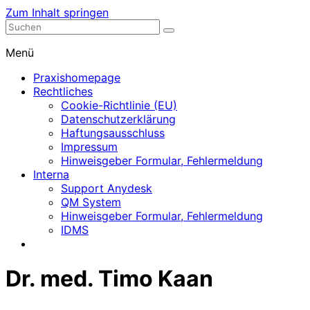
Zum Inhalt springen
Nephrologische Praxis mit Dialyse
Dialyse Leer
Menü
Praxishomepage
Rechtliches
Cookie-Richtlinie (EU)
Datenschutzerklärung
Haftungsausschluss
Impressum
Hinweisgeber Formular, Fehlermeldung
Interna
Support Anydesk
QM System
Hinweisgeber Formular, Fehlermeldung
IDMS
Dr. med. Timo Kaan