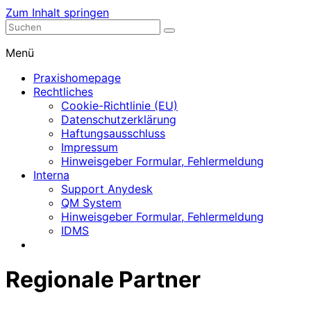
Zum Inhalt springen
Nephrologische Praxis mit Dialyse
Dialyse Leer
Menü
Praxishomepage
Rechtliches
Cookie-Richtlinie (EU)
Datenschutzerklärung
Haftungsausschluss
Impressum
Hinweisgeber Formular, Fehlermeldung
Interna
Support Anydesk
QM System
Hinweisgeber Formular, Fehlermeldung
IDMS
Regionale Partner