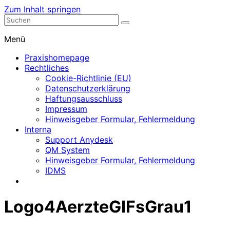
Zum Inhalt springen
Nephrologische Praxis mit Dialyse
Dialyse Leer
Menü
Praxishomepage
Rechtliches
Cookie-Richtlinie (EU)
Datenschutzerklärung
Haftungsausschluss
Impressum
Hinweisgeber Formular, Fehlermeldung
Interna
Support Anydesk
QM System
Hinweisgeber Formular, Fehlermeldung
IDMS
Logo4AerzteGIFsGrau1