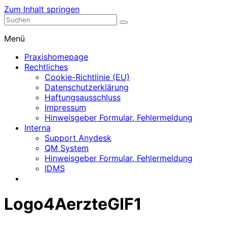
Zum Inhalt springen
Nephrologische Praxis mit Dialyse
Dialyse Leer
Menü
Praxishomepage
Rechtliches
Cookie-Richtlinie (EU)
Datenschutzerklärung
Haftungsausschluss
Impressum
Hinweisgeber Formular, Fehlermeldung
Interna
Support Anydesk
QM System
Hinweisgeber Formular, Fehlermeldung
IDMS
Logo4AerzteGIF1