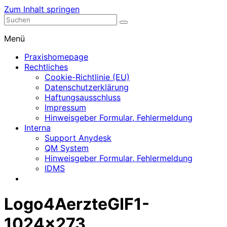
Zum Inhalt springen
Nephrologische Praxis mit Dialyse
Dialyse Leer
Menü
Praxishomepage
Rechtliches
Cookie-Richtlinie (EU)
Datenschutzerklärung
Haftungsausschluss
Impressum
Hinweisgeber Formular, Fehlermeldung
Interna
Support Anydesk
QM System
Hinweisgeber Formular, Fehlermeldung
IDMS
Logo4AerzteGIF1-
1024×273