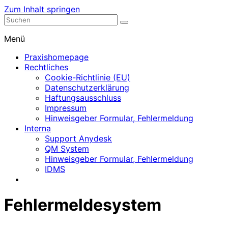
Zum Inhalt springen
Nephrologische Praxis mit Dialyse
Dialyse Leer
Menü
Praxishomepage
Rechtliches
Cookie-Richtlinie (EU)
Datenschutzerklärung
Haftungsausschluss
Impressum
Hinweisgeber Formular, Fehlermeldung
Interna
Support Anydesk
QM System
Hinweisgeber Formular, Fehlermeldung
IDMS
Fehlermeldesystem