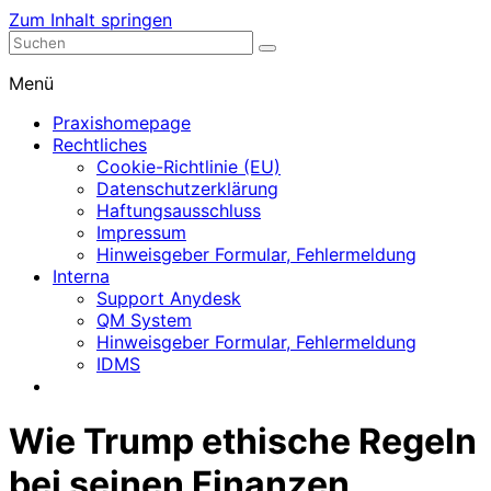
Zum Inhalt springen
Nephrologische Praxis mit Dialyse
Dialyse Leer
Menü
Praxishomepage
Rechtliches
Cookie-Richtlinie (EU)
Datenschutzerklärung
Haftungsausschluss
Impressum
Hinweisgeber Formular, Fehlermeldung
Interna
Support Anydesk
QM System
Hinweisgeber Formular, Fehlermeldung
IDMS
Wie Trump ethische Regeln
bei seinen Finanzen