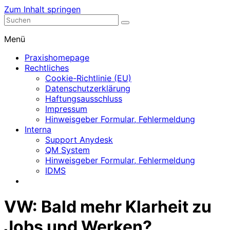
Zum Inhalt springen
Nephrologische Praxis mit Dialyse
Dialyse Leer
Menü
Praxishomepage
Rechtliches
Cookie-Richtlinie (EU)
Datenschutzerklärung
Haftungsausschluss
Impressum
Hinweisgeber Formular, Fehlermeldung
Interna
Support Anydesk
QM System
Hinweisgeber Formular, Fehlermeldung
IDMS
VW: Bald mehr Klarheit zu
Jobs und Werken?