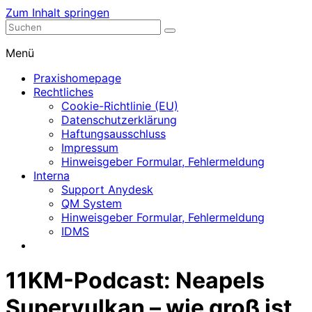
Zum Inhalt springen
Nephrologische Praxis mit Dialyse
Dialyse Leer
Menü
Praxishomepage
Rechtliches
Cookie-Richtlinie (EU)
Datenschutzerklärung
Haftungsausschluss
Impressum
Hinweisgeber Formular, Fehlermeldung
Interna
Support Anydesk
QM System
Hinweisgeber Formular, Fehlermeldung
IDMS
11KM-Podcast: Neapels
Supervulkan – wie groß ist