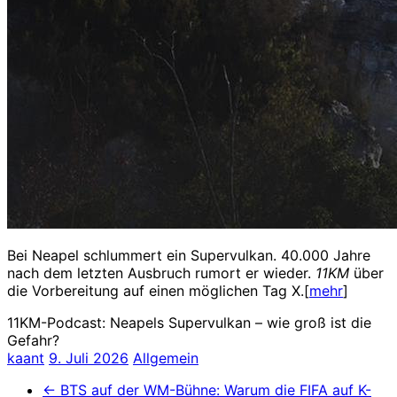
Bei Neapel schlummert ein Supervulkan. 40.000 Jahre
nach dem letzten Ausbruch rumort er wieder.
11KM
über
die Vorbereitung auf einen möglichen Tag X.[
mehr
]
11KM-Podcast: Neapels Supervulkan – wie groß ist die
Gefahr?
kaant
9. Juli 2026
Allgemein
←
BTS auf der WM-Bühne: Warum die FIFA auf K-