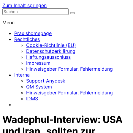
Zum Inhalt springen
Nephrologische Praxis mit Dialyse
Dialyse Leer
Menü
Praxishomepage
Rechtliches
Cookie-Richtlinie (EU)
Datenschutzerklärung
Haftungsausschluss
Impressum
Hinweisgeber Formular, Fehlermeldung
Interna
Support Anydesk
QM System
Hinweisgeber Formular, Fehlermeldung
IDMS
Wadephul-Interview: USA
und Iran „sollten zur