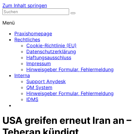
Zum Inhalt springen
Nephrologische Praxis mit Dialyse
Dialyse Leer
Menü
Praxishomepage
Rechtliches
Cookie-Richtlinie (EU)
Datenschutzerklärung
Haftungsausschluss
Impressum
Hinweisgeber Formular, Fehlermeldung
Interna
Support Anydesk
QM System
Hinweisgeber Formular, Fehlermeldung
IDMS
USA greifen erneut Iran an –
Teheran kündigt