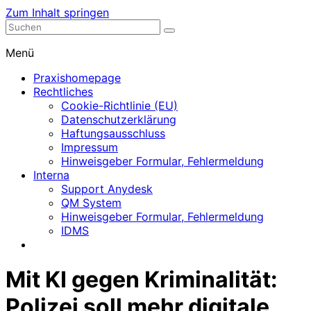
Zum Inhalt springen
Nephrologische Praxis mit Dialyse
Dialyse Leer
Menü
Praxishomepage
Rechtliches
Cookie-Richtlinie (EU)
Datenschutzerklärung
Haftungsausschluss
Impressum
Hinweisgeber Formular, Fehlermeldung
Interna
Support Anydesk
QM System
Hinweisgeber Formular, Fehlermeldung
IDMS
Mit KI gegen Kriminalität:
Polizei soll mehr digitale