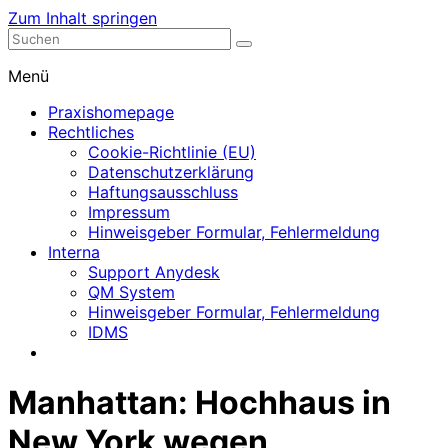
Zum Inhalt springen
Nephrologische Praxis mit Dialyse
Dialyse Leer
Menü
Praxishomepage
Rechtliches
Cookie-Richtlinie (EU)
Datenschutzerklärung
Haftungsausschluss
Impressum
Hinweisgeber Formular, Fehlermeldung
Interna
Support Anydesk
QM System
Hinweisgeber Formular, Fehlermeldung
IDMS
Manhattan: Hochhaus in
New York wegen