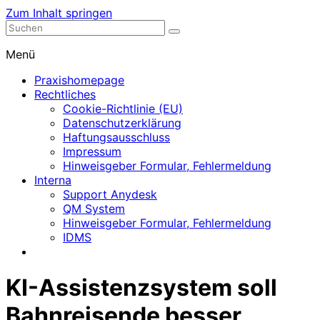
Zum Inhalt springen
Nephrologische Praxis mit Dialyse
Dialyse Leer
Menü
Praxishomepage
Rechtliches
Cookie-Richtlinie (EU)
Datenschutzerklärung
Haftungsausschluss
Impressum
Hinweisgeber Formular, Fehlermeldung
Interna
Support Anydesk
QM System
Hinweisgeber Formular, Fehlermeldung
IDMS
KI-Assistenzsystem soll
Bahnreisende besser