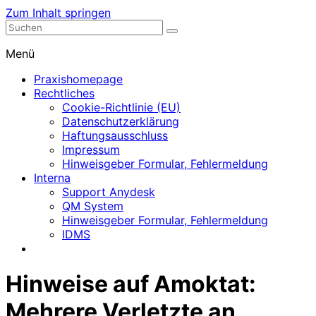
Zum Inhalt springen
Nephrologische Praxis mit Dialyse
Dialyse Leer
Menü
Praxishomepage
Rechtliches
Cookie-Richtlinie (EU)
Datenschutzerklärung
Haftungsausschluss
Impressum
Hinweisgeber Formular, Fehlermeldung
Interna
Support Anydesk
QM System
Hinweisgeber Formular, Fehlermeldung
IDMS
Hinweise auf Amoktat:
Mehrere Verletzte an