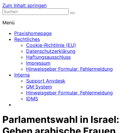
Zum Inhalt springen
Nephrologische Praxis mit Dialyse
Dialyse Leer
Menü
Praxishomepage
Rechtliches
Cookie-Richtlinie (EU)
Datenschutzerklärung
Haftungsausschluss
Impressum
Hinweisgeber Formular, Fehlermeldung
Interna
Support Anydesk
QM System
Hinweisgeber Formular, Fehlermeldung
IDMS
Parlamentswahl in Israel:
Geben arabische Frauen