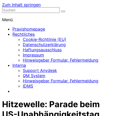
Zum Inhalt springen
Nephrologische Praxis mit Dialyse
Dialyse Leer
Menü
Praxishomepage
Rechtliches
Cookie-Richtlinie (EU)
Datenschutzerklärung
Haftungsausschluss
Impressum
Hinweisgeber Formular, Fehlermeldung
Interna
Support Anydesk
QM System
Hinweisgeber Formular, Fehlermeldung
IDMS
Hitzewelle: Parade beim
US-Unabhängigkeitstag