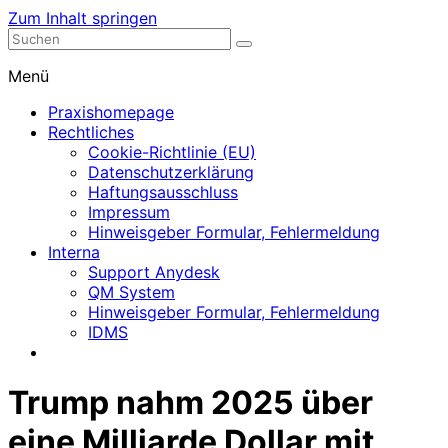
Zum Inhalt springen
Nephrologische Praxis mit Dialyse
Dialyse Leer
Menü
Praxishomepage
Rechtliches
Cookie-Richtlinie (EU)
Datenschutzerklärung
Haftungsausschluss
Impressum
Hinweisgeber Formular, Fehlermeldung
Interna
Support Anydesk
QM System
Hinweisgeber Formular, Fehlermeldung
IDMS
Trump nahm 2025 über
eine Milliarde Dollar mit