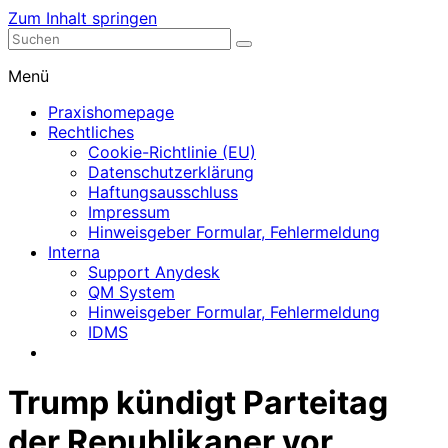
Zum Inhalt springen
Nephrologische Praxis mit Dialyse
Dialyse Leer
Menü
Praxishomepage
Rechtliches
Cookie-Richtlinie (EU)
Datenschutzerklärung
Haftungsausschluss
Impressum
Hinweisgeber Formular, Fehlermeldung
Interna
Support Anydesk
QM System
Hinweisgeber Formular, Fehlermeldung
IDMS
Trump kündigt Parteitag
der Republikaner vor