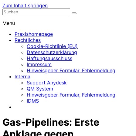
Zum Inhalt springen
Nephrologische Praxis mit Dialyse
Dialyse Leer
Menü
Praxishomepage
Rechtliches
Cookie-Richtlinie (EU)
Datenschutzerklärung
Haftungsausschluss
Impressum
Hinweisgeber Formular, Fehlermeldung
Interna
Support Anydesk
QM System
Hinweisgeber Formular, Fehlermeldung
IDMS
Gas-Pipelines: Erste
Anklage gegen