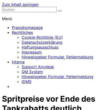
Zum Inhalt springen
Nephrologische Praxis mit Dialyse
Dialyse Leer
Menü
Praxishomepage
Rechtliches
Cookie-Richtlinie (EU)
Datenschutzerklärung
Haftungsausschluss
Impressum
Hinweisgeber Formular, Fehlermeldung
Interna
Support Anydesk
QM System
Hinweisgeber Formular, Fehlermeldung
IDMS
Spritpreise vor Ende des
Tankrabatts deutlich