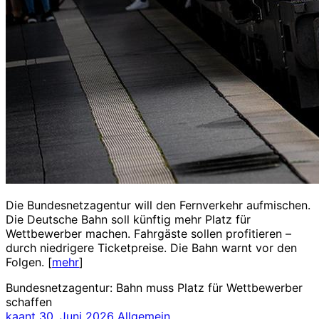
Die Bundesnetzagentur will den Fernverkehr aufmischen.
Die Deutsche Bahn soll künftig mehr Platz für
Wettbewerber machen. Fahrgäste sollen profitieren –
durch niedrigere Ticketpreise. Die Bahn warnt vor den
Folgen. [
mehr
]
Bundesnetzagentur: Bahn muss Platz für Wettbewerber
schaffen
kaant
30. Juni 2026
Allgemein