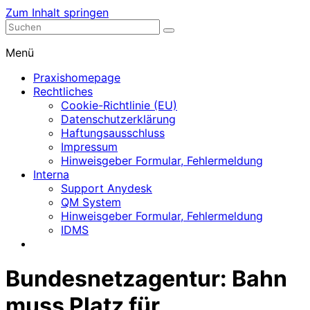
Zum Inhalt springen
Nephrologische Praxis mit Dialyse
Dialyse Leer
Menü
Praxishomepage
Rechtliches
Cookie-Richtlinie (EU)
Datenschutzerklärung
Haftungsausschluss
Impressum
Hinweisgeber Formular, Fehlermeldung
Interna
Support Anydesk
QM System
Hinweisgeber Formular, Fehlermeldung
IDMS
Bundesnetzagentur: Bahn
muss Platz für