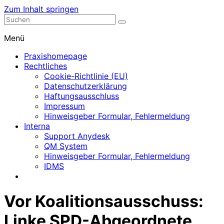
Zum Inhalt springen
Nephrologische Praxis mit Dialyse
Dialyse Leer
Menü
Praxishomepage
Rechtliches
Cookie-Richtlinie (EU)
Datenschutzerklärung
Haftungsausschluss
Impressum
Hinweisgeber Formular, Fehlermeldung
Interna
Support Anydesk
QM System
Hinweisgeber Formular, Fehlermeldung
IDMS
Vor Koalitionsausschuss:
Linke SPD-Abgeordnete