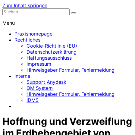
Zum Inhalt springen
Nephrologische Praxis mit Dialyse
Dialyse Leer
Menü
Praxishomepage
Rechtliches
Cookie-Richtlinie (EU)
Datenschutzerklärung
Haftungsausschluss
Impressum
Hinweisgeber Formular, Fehlermeldung
Interna
Support Anydesk
QM System
Hinweisgeber Formular, Fehlermeldung
IDMS
Hoffnung und Verzweiflung
im Erdbebengebiet von