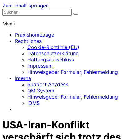
Zum Inhalt springen
Nephrologische Praxis mit Dialyse
Dialyse Leer
Menü
Praxishomepage
Rechtliches
Cookie-Richtlinie (EU)
Datenschutzerklärung
Haftungsausschluss
Impressum
Hinweisgeber Formular, Fehlermeldung
Interna
Support Anydesk
QM System
Hinweisgeber Formular, Fehlermeldung
IDMS
USA-Iran-Konflikt
verschärft sich trotz des