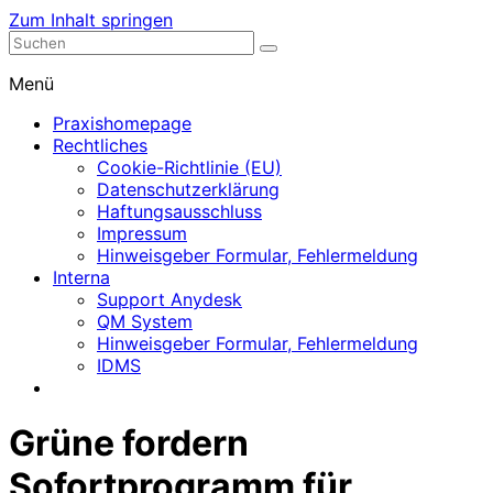
Zum Inhalt springen
Nephrologische Praxis mit Dialyse
Dialyse Leer
Menü
Praxishomepage
Rechtliches
Cookie-Richtlinie (EU)
Datenschutzerklärung
Haftungsausschluss
Impressum
Hinweisgeber Formular, Fehlermeldung
Interna
Support Anydesk
QM System
Hinweisgeber Formular, Fehlermeldung
IDMS
Grüne fordern
Sofortprogramm für