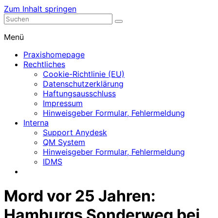
Zum Inhalt springen
Nephrologische Praxis mit Dialyse
Dialyse Leer
Menü
Praxishomepage
Rechtliches
Cookie-Richtlinie (EU)
Datenschutzerklärung
Haftungsausschluss
Impressum
Hinweisgeber Formular, Fehlermeldung
Interna
Support Anydesk
QM System
Hinweisgeber Formular, Fehlermeldung
IDMS
Mord vor 25 Jahren:
Hamburgs Sonderweg bei