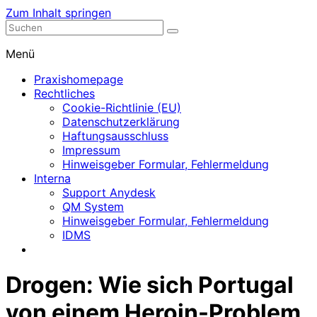
Zum Inhalt springen
Nephrologische Praxis mit Dialyse
Dialyse Leer
Menü
Praxishomepage
Rechtliches
Cookie-Richtlinie (EU)
Datenschutzerklärung
Haftungsausschluss
Impressum
Hinweisgeber Formular, Fehlermeldung
Interna
Support Anydesk
QM System
Hinweisgeber Formular, Fehlermeldung
IDMS
Drogen: Wie sich Portugal
von einem Heroin-Problem