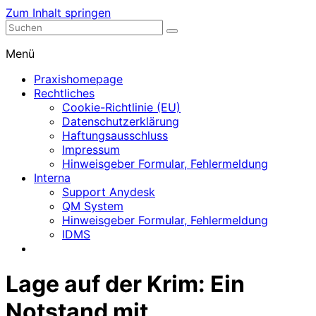
Zum Inhalt springen
Nephrologische Praxis mit Dialyse
Dialyse Leer
Menü
Praxishomepage
Rechtliches
Cookie-Richtlinie (EU)
Datenschutzerklärung
Haftungsausschluss
Impressum
Hinweisgeber Formular, Fehlermeldung
Interna
Support Anydesk
QM System
Hinweisgeber Formular, Fehlermeldung
IDMS
Lage auf der Krim: Ein
Notstand mit