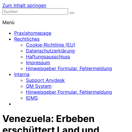
Zum Inhalt springen
Nephrologische Praxis mit Dialyse
Dialyse Leer
Menü
Praxishomepage
Rechtliches
Cookie-Richtlinie (EU)
Datenschutzerklärung
Haftungsausschluss
Impressum
Hinweisgeber Formular, Fehlermeldung
Interna
Support Anydesk
QM System
Hinweisgeber Formular, Fehlermeldung
IDMS
Venezuela: Erbeben
erschüttert Land und