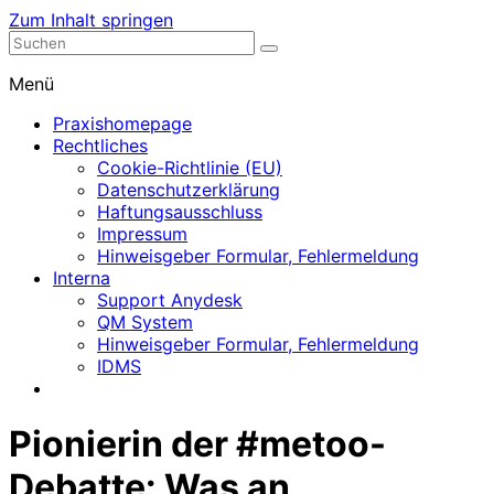
Zum Inhalt springen
Nephrologische Praxis mit Dialyse
Dialyse Leer
Menü
Praxishomepage
Rechtliches
Cookie-Richtlinie (EU)
Datenschutzerklärung
Haftungsausschluss
Impressum
Hinweisgeber Formular, Fehlermeldung
Interna
Support Anydesk
QM System
Hinweisgeber Formular, Fehlermeldung
IDMS
Pionierin der #metoo-
Debatte: Was an