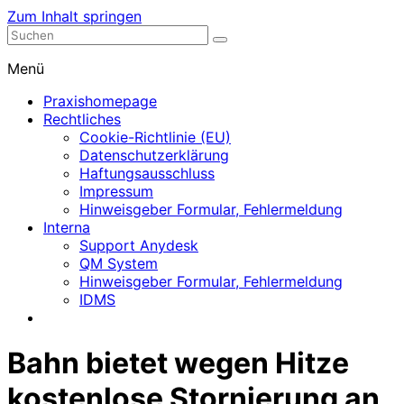
Zum Inhalt springen
Nephrologische Praxis mit Dialyse
Dialyse Leer
Menü
Praxishomepage
Rechtliches
Cookie-Richtlinie (EU)
Datenschutzerklärung
Haftungsausschluss
Impressum
Hinweisgeber Formular, Fehlermeldung
Interna
Support Anydesk
QM System
Hinweisgeber Formular, Fehlermeldung
IDMS
Bahn bietet wegen Hitze
kostenlose Stornierung an