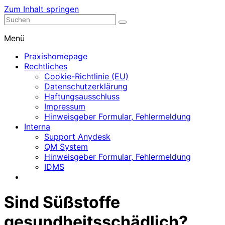
Zum Inhalt springen
Nephrologische Praxis mit Dialyse
Dialyse Leer
Menü
Praxishomepage
Rechtliches
Cookie-Richtlinie (EU)
Datenschutzerklärung
Haftungsausschluss
Impressum
Hinweisgeber Formular, Fehlermeldung
Interna
Support Anydesk
QM System
Hinweisgeber Formular, Fehlermeldung
IDMS
Sind Süßstoffe
gesundheitsschädlich?