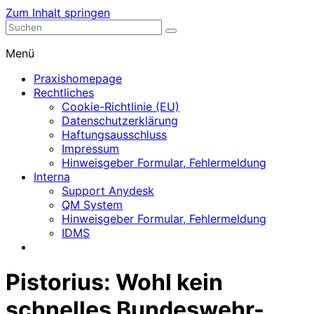
Zum Inhalt springen
Nephrologische Praxis mit Dialyse
Dialyse Leer
Menü
Praxishomepage
Rechtliches
Cookie-Richtlinie (EU)
Datenschutzerklärung
Haftungsausschluss
Impressum
Hinweisgeber Formular, Fehlermeldung
Interna
Support Anydesk
QM System
Hinweisgeber Formular, Fehlermeldung
IDMS
Pistorius: Wohl kein
schnelles Bundeswehr-