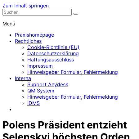
Zum Inhalt springen
Nephrologische Praxis mit Dialyse
Dialyse Leer
Menü
Praxishomepage
Rechtliches
Cookie-Richtlinie (EU)
Datenschutzerklärung
Haftungsausschluss
Impressum
Hinweisgeber Formular, Fehlermeldung
Interna
Support Anydesk
QM System
Hinweisgeber Formular, Fehlermeldung
IDMS
Polens Präsident entzieht
Selenskyi höchsten Orden