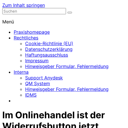
Zum Inhalt springen
Nephrologische Praxis mit Dialyse
Dialyse Leer
Menü
Praxishomepage
Rechtliches
Cookie-Richtlinie (EU)
Datenschutzerklärung
Haftungsausschluss
Impressum
Hinweisgeber Formular, Fehlermeldung
Interna
Support Anydesk
QM System
Hinweisgeber Formular, Fehlermeldung
IDMS
Im Onlinehandel ist der
Widerrufsbutton jetzt