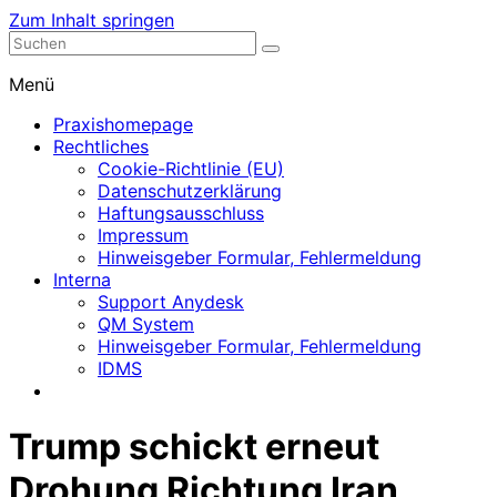
Zum Inhalt springen
Nephrologische Praxis mit Dialyse
Dialyse Leer
Menü
Praxishomepage
Rechtliches
Cookie-Richtlinie (EU)
Datenschutzerklärung
Haftungsausschluss
Impressum
Hinweisgeber Formular, Fehlermeldung
Interna
Support Anydesk
QM System
Hinweisgeber Formular, Fehlermeldung
IDMS
Trump schickt erneut
Drohung Richtung Iran