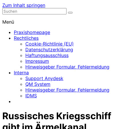
Zum Inhalt springen
Nephrologische Praxis mit Dialyse
Dialyse Leer
Menü
Praxishomepage
Rechtliches
Cookie-Richtlinie (EU)
Datenschutzerklärung
Haftungsausschluss
Impressum
Hinweisgeber Formular, Fehlermeldung
Interna
Support Anydesk
QM System
Hinweisgeber Formular, Fehlermeldung
IDMS
Russisches Kriegsschiff
gibt im Ärmelkanal