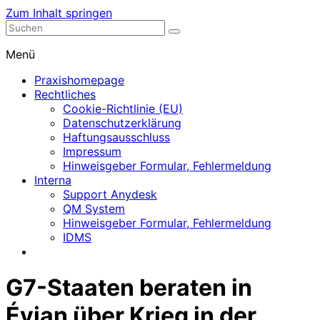
Zum Inhalt springen
Nephrologische Praxis mit Dialyse
Dialyse Leer
Menü
Praxishomepage
Rechtliches
Cookie-Richtlinie (EU)
Datenschutzerklärung
Haftungsausschluss
Impressum
Hinweisgeber Formular, Fehlermeldung
Interna
Support Anydesk
QM System
Hinweisgeber Formular, Fehlermeldung
IDMS
G7-Staaten beraten in
Évian über Krieg in der