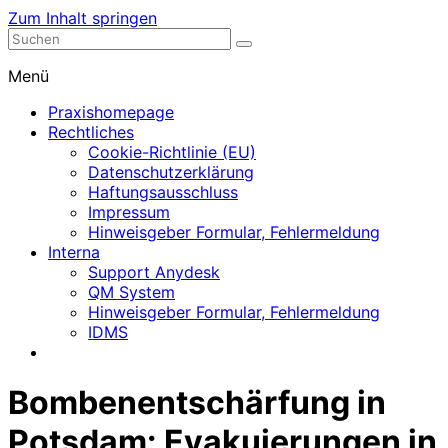
Zum Inhalt springen
Nephrologische Praxis mit Dialyse
Dialyse Leer
Menü
Praxishomepage
Rechtliches
Cookie-Richtlinie (EU)
Datenschutzerklärung
Haftungsausschluss
Impressum
Hinweisgeber Formular, Fehlermeldung
Interna
Support Anydesk
QM System
Hinweisgeber Formular, Fehlermeldung
IDMS
Bombenentschärfung in
Potsdam: Evakuierungen in