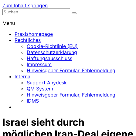
Zum Inhalt springen
Nephrologische Praxis mit Dialyse
Dialyse Leer
Menü
Praxishomepage
Rechtliches
Cookie-Richtlinie (EU)
Datenschutzerklärung
Haftungsausschluss
Impressum
Hinweisgeber Formular, Fehlermeldung
Interna
Support Anydesk
QM System
Hinweisgeber Formular, Fehlermeldung
IDMS
Israel sieht durch
möglichen Iran-Deal eigene