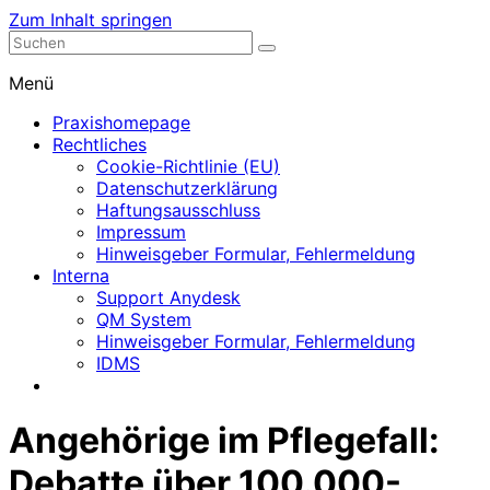
Zum Inhalt springen
Nephrologische Praxis mit Dialyse
Dialyse Leer
Menü
Praxishomepage
Rechtliches
Cookie-Richtlinie (EU)
Datenschutzerklärung
Haftungsausschluss
Impressum
Hinweisgeber Formular, Fehlermeldung
Interna
Support Anydesk
QM System
Hinweisgeber Formular, Fehlermeldung
IDMS
Angehörige im Pflegefall:
Debatte über 100.000-