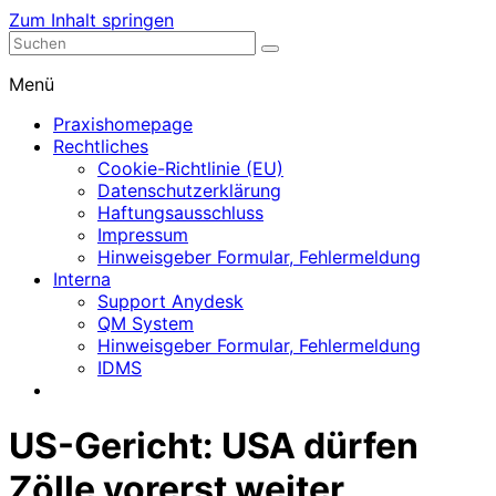
Zum Inhalt springen
Nephrologische Praxis mit Dialyse
Dialyse Leer
Menü
Praxishomepage
Rechtliches
Cookie-Richtlinie (EU)
Datenschutzerklärung
Haftungsausschluss
Impressum
Hinweisgeber Formular, Fehlermeldung
Interna
Support Anydesk
QM System
Hinweisgeber Formular, Fehlermeldung
IDMS
US-Gericht: USA dürfen
Zölle vorerst weiter